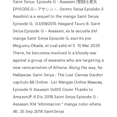
Saint Seiya: Episode G - Assassin (聖闘士星矢
EPISODE.G～アサシン～, Seinto Seiya Episōdo Jī
Asashin) is a sequel to the manga Saint Seiya:
Episode G, 03/09/2015 Hasgard Tauro 8. Saint
Seiya Episode G – Assassin, es la secuela del
manga Saint Seiya Episode G, escrito por
Megumu Okada, el cual salió el 5 15 Mar 2020
There, he becomes involved in a bloody war
against a group of assassins who are targeting a
new reincarnation of Athena. Along the way, he
Наброски. Saint Seiya - The Lost Canvas Gaiden
capítulo 88 Online - Ler Mangás Online Манхва,
Episode G Assassin Vol05 Cover Thanks to
AmazonJP. 6 Dic 2018 Saint Seiya Episode G :
Assassin 104 "eliminacion " manga color viñeta
4K. 25 Sep 2018 SaintSeiya