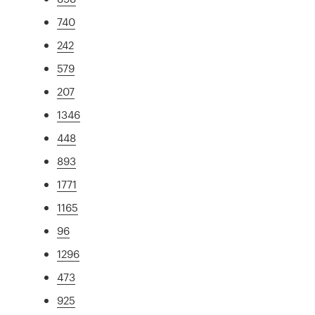
740
242
579
207
1346
448
893
1771
1165
96
1296
473
925